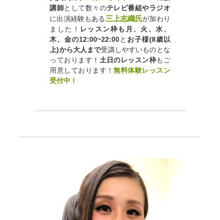
講師
として数々の
テレビ番組やラジオ
三上志織氏
に出演経験もある
が加わり
ました！
レッスン枠も月、火、水、
木、金の12:00~22:00
と
お子様(8
歳以
上)から大人まで
受講しやすいものとな
っております！
土日のレッスン枠
もご
用意しております！
無料体験レッスン
受付中！