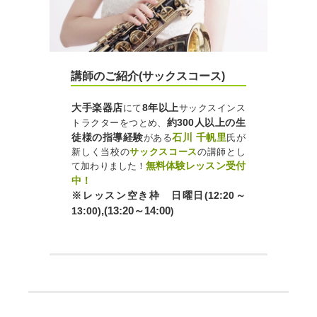
講師のご紹介(サックスコース)
大手楽器店
8年以上
にて
サックスインス
約300人以上の生
トラクターをつとめ、
徒様の指導経験
石川 千帆里
がある
氏が
新しく当校の
サックスコース
の講師とし
無料体験レッスン受付
て加わりました！
中！
※レッスン空き枠 日曜日(12:20～
,(13:20～14:00
13:00
)
)