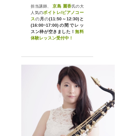
京島 麗香
担当講師、
氏の大
の
ボイトレ/ピアノコー
人気
ス
の
月
の
(11:50～12:30)と
(16:00~17:00)の間でレッ
スン枠
が空きました！
無料
体験レッスン受付中！