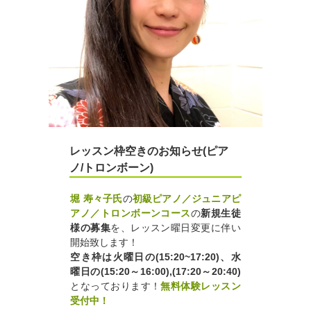
レッスン枠空きのお知らせ(ピア
ノ/トロンボーン)
堀 寿々子氏
の
初級ピアノ／ジュニアピ
アノ／トロンボーンコース
の
新規生徒
様の募集
を、レッスン曜日変更に伴い
開始致します！
空き枠は火曜日の(15:20~17:20)
、水
曜日の(15:20～16:00),(17:20～20:40)
となっております！
無料体験レッスン
受付中！