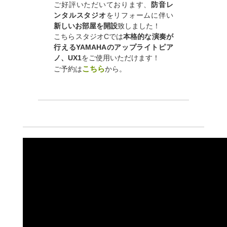
ご好評いただいております、
防音レ
ンタルスタジオ
をリフォームに伴い
新しいお部屋を開設
致しました！
こちらスタジオCでは
本格的な演奏が
行える
YAMAHAのアップライトピア
ノ、UX1
をご使用いただけます！
こちら
ご予約は
から。